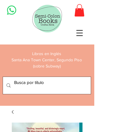
Libros en Inglés
Santa Ana Town Center, Segundo Piso
(sobre Subway)