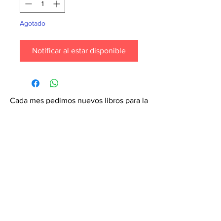
Agotado
Notificar al estar disponible
Cada mes pedimos nuevos libros para la
tienda. ¡Garantiza que tu libro esté en
nuestra lista haciendo un pedido
especial! Envíanos un mensaje de
texto al
6071-7766