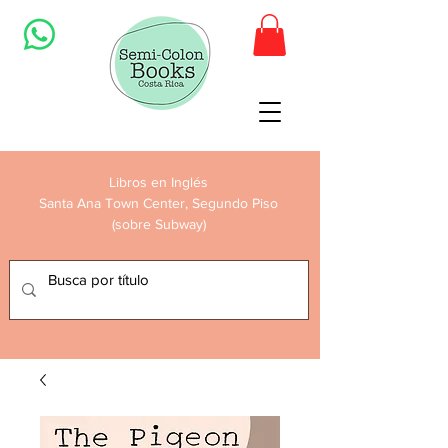
Libros en Inglés
Santa Ana Town Center, Segundo Piso
(sobre Subway)