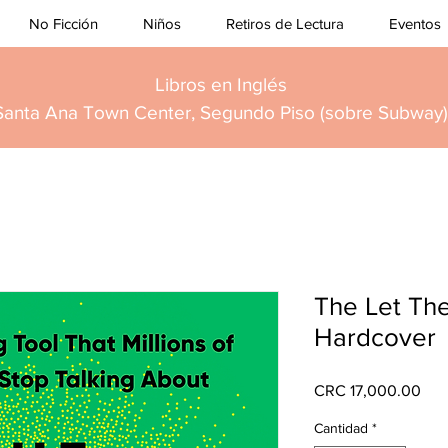
No Ficción
Niños
Retiros de Lectura
Eventos
Libros en Inglés
Santa Ana Town Center, Segundo Piso (sobre Subway)
The Let Th
Hardcover
Pre
CRC 17,000.00
Cantidad
*