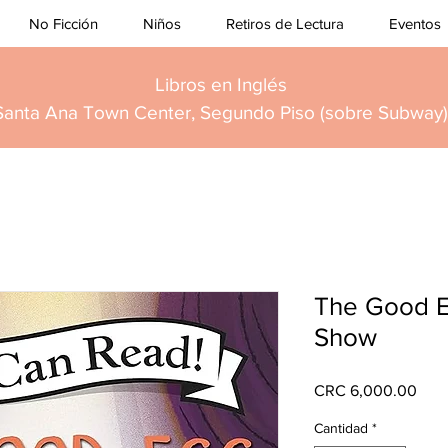
No Ficción
Niños
Retiros de Lectura
Eventos
Libros en Inglés
Santa Ana Town Center, Segundo Piso (sobre Subway)
The Good E
Show
Prec
CRC 6,000.00
Cantidad
*