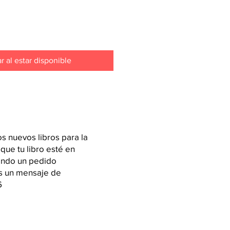
ar al estar disponible
 nuevos libros para la
 que tu libro esté en
iendo un pedido
os un mensaje de
6