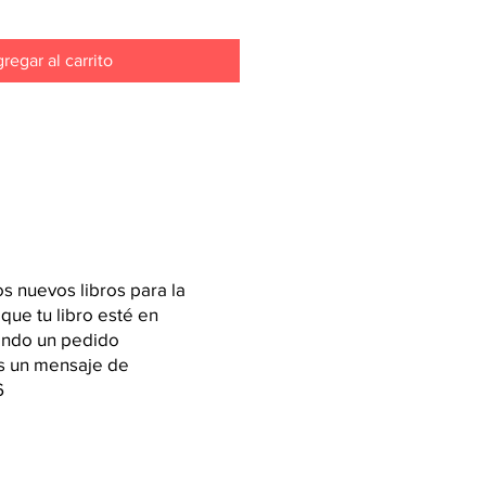
regar al carrito
 nuevos libros para la
 que tu libro esté en
iendo un pedido
os un mensaje de
6