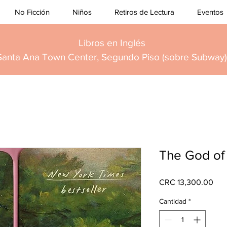
No Ficción
Niños
Retiros de Lectura
Eventos
Libros en Inglés
Santa Ana Town Center, Segundo Piso (sobre Subway)
The God of
Pre
CRC 13,300.00
Cantidad
*