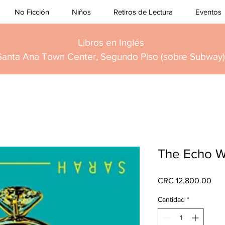
No Ficción
Niños
Retiros de Lectura
Eventos
Libros en Inglés
Santa Ana Town Center, Segundo Piso (sobre Subway)
The Echo W
Pre
CRC 12,800.00
Cantidad
*