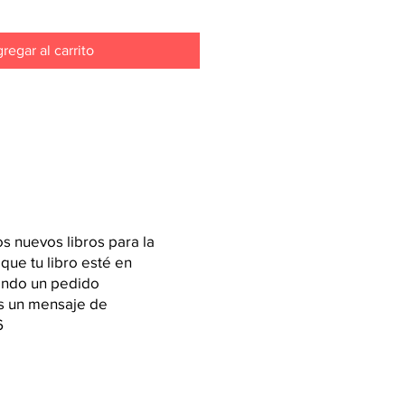
regar al carrito
 nuevos libros para la
 que tu libro esté en
iendo un pedido
os un mensaje de
6