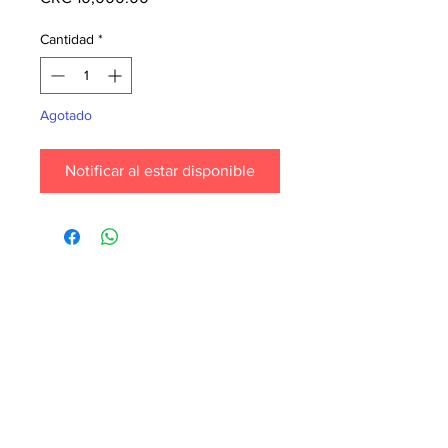
Cantidad
*
Agotado
Notificar al estar disponible
Cada mes pedimos nuevos libros para la
tienda. ¡Garantiza que tu libro esté en
nuestra lista haciendo un pedido
especial! Envíanos un mensaje de
texto al
6071-7766