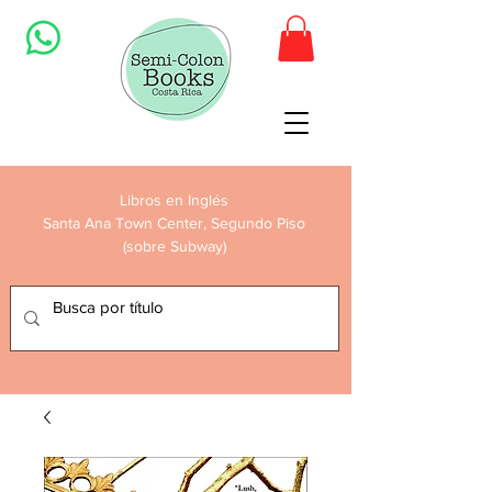
Libros en Inglés
Santa Ana Town Center, Segundo Piso
(sobre Subway)