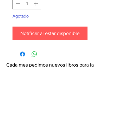
Agotado
Notificar al estar disponible
Cada mes pedimos nuevos libros para la
tienda. ¡Garantiza que tu libro esté en
nuestra lista haciendo un pedido
especial! Envíanos un mensaje de
texto al
6071-7766