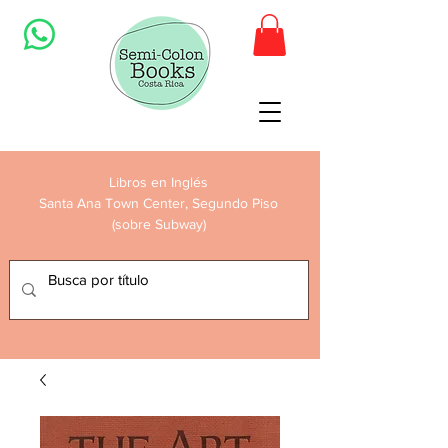
Libros en Inglés
Santa Ana Town Center, Segundo Piso
(sobre Subway)