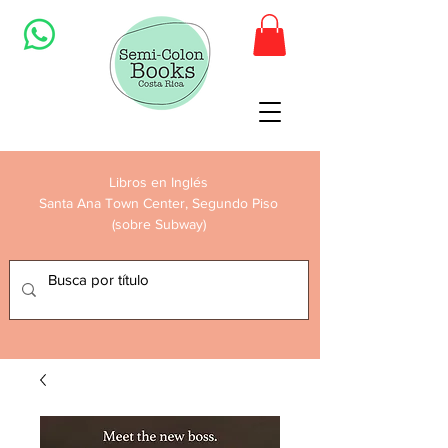
Libros en Inglés
Santa Ana Town Center, Segundo Piso
(sobre Subway)