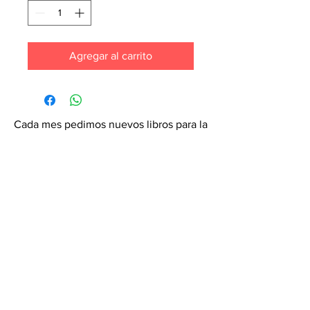
Agregar al carrito
Cada mes pedimos nuevos libros para la
tienda. ¡Garantiza que tu libro esté en
nuestra lista haciendo un pedido
especial! Envíanos un mensaje de
texto al
6071-7766