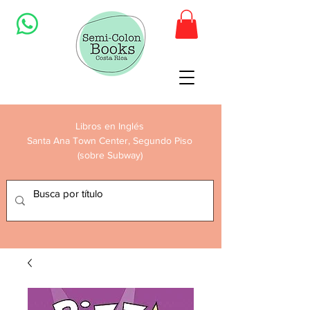
Libros en Inglés
Santa Ana Town Center, Segundo Piso
(sobre Subway)