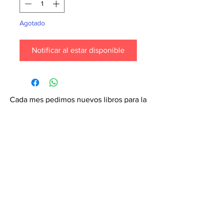
Agotado
Notificar al estar disponible
Cada mes pedimos nuevos libros para la
tienda. ¡Garantiza que tu libro esté en
nuestra lista haciendo un pedido
especial! Envíanos un mensaje de
texto al
6071-7766