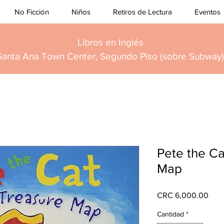
No Ficción
Niños
Retiros de Lectura
Eventos
Libros en Inglés
Santa Ana Town Center, Segundo Piso (sobre Subway)
Pete the Ca
Map
Prec
CRC 6,000.00
Cantidad
*