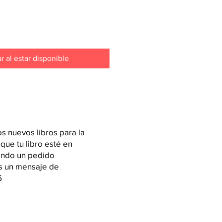
ar al estar disponible
 nuevos libros para la
 que tu libro esté en
iendo un pedido
os un mensaje de
6