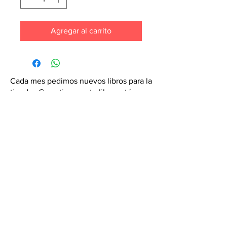
Agregar al carrito
Cada mes pedimos nuevos libros para la
tienda. ¡Garantiza que tu libro esté en
nuestra lista haciendo un pedido
especial! Envíanos un mensaje de
texto al
6071-7766
Contáctanos: