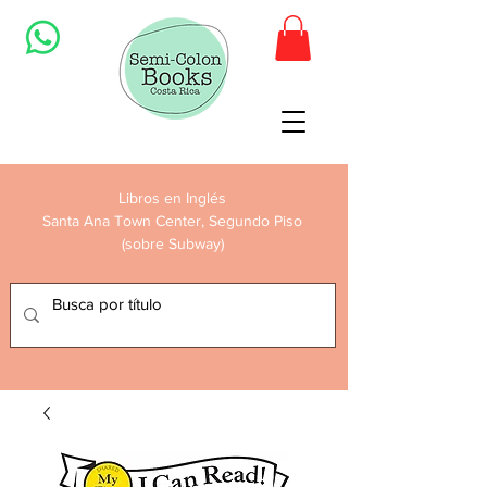
Libros en Inglés
Santa Ana Town Center, Segundo Piso
(sobre Subway)