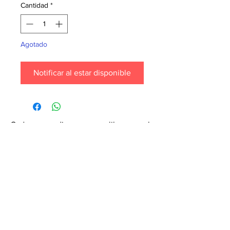
Cantidad
*
Agotado
Notificar al estar disponible
Cada mes pedimos nuevos libros para la
tienda. ¡Garantiza que tu libro esté en
nuestra lista haciendo un pedido
especial! Envíanos un mensaje de
texto al
6071-7766