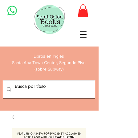
Libros en Inglés
Santa Ana Town Center, Segundo Piso
(sobre Subway)