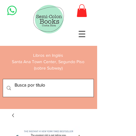
Libros en Inglés
Santa Ana Town Center, Segundo Piso
(sobre Subway)