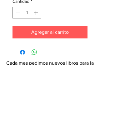
Cantidad
*
Agregar al carrito
Cada mes pedimos nuevos libros para la
tienda. ¡Garantiza que tu libro esté en
nuestra lista haciendo un pedido
especial! Envíanos un mensaje de
texto al
6071-7766