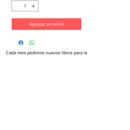
Agregar al carrito
Cada mes pedimos nuevos libros para la
tienda. ¡Garantiza que tu libro esté en
nuestra lista haciendo un pedido
especial! Envíanos un mensaje de
texto al
6071-7766