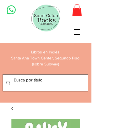
Libros en Inglés
Santa Ana Town Center, Segundo Piso
(sobre Subway)