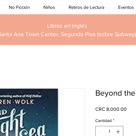
No Ficción
Niños
Retiros de Lectura
Eventos
Libros en Inglés
Santa Ana Town Center, Segundo Piso (sobre Subway)
Beyond the
Prec
CRC 8,000.00
Cantidad
*