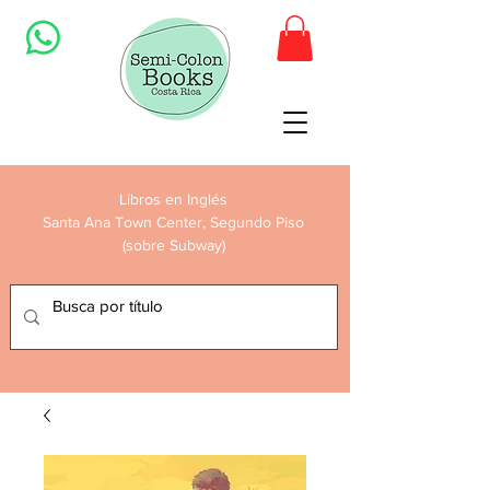
Libros en Inglés
Santa Ana Town Center, Segundo Piso
(sobre Subway)