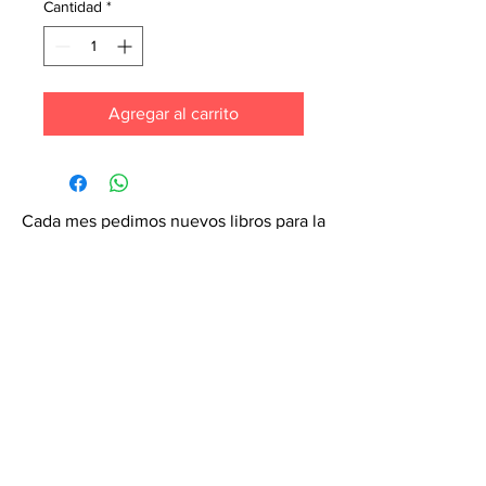
Cantidad
*
Agregar al carrito
Cada mes pedimos nuevos libros para la
tienda. ¡Garantiza que tu libro esté en
nuestra lista haciendo un pedido
especial! Envíanos un mensaje de
texto al
6071-7766